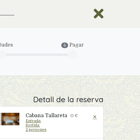
ades
Pagar
5
Detall de la reserva
Cabana Tallareta
0 €
✕
Entrada:
Sortida:
2 persones