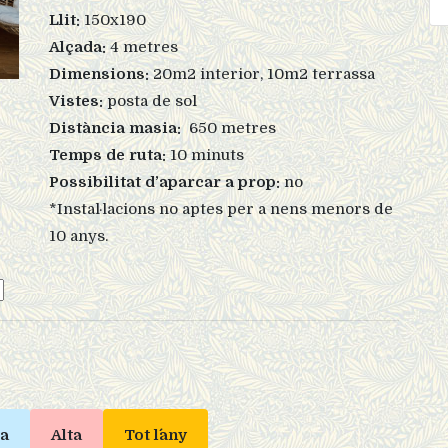
Llit:
150x190
Alçada:
4 metres
Dimensions:
20m2 interior, 10m2 terrassa
Vistes:
posta de sol
Distància masia:
650 metres
Temps de ruta:
10 minuts
Possibilitat d’aparcar a prop:
no
*Instal·lacions no aptes per a nens menors de
10 anys.
ja
Alta
Tot l´any