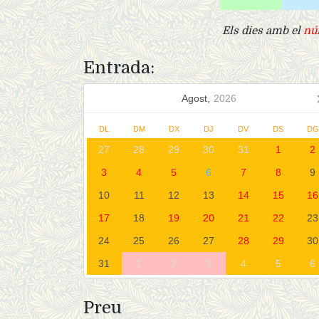
Els dies amb el
nú
Entrada:
Agost,
2026
DL
DM
DX
DJ
DV
DS
D
27
28
29
30
31
1
2
3
4
5
6
7
8
9
10
11
12
13
14
15
16
17
18
19
20
21
22
23
24
25
26
27
28
29
30
31
1
2
3
4
5
6
Preu