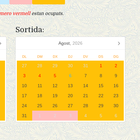
mero vermell
estan ocupats.
Sortida:
Agost,
2026
G
DL
DM
DX
DJ
DV
DS
DG
27
28
29
30
31
1
2
3
4
5
6
7
8
9
10
11
12
13
14
15
16
17
18
19
20
21
22
23
24
25
26
27
28
29
30
31
1
2
3
4
5
6