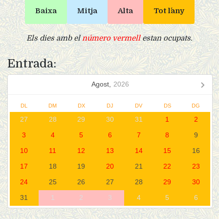
Baixa
Mitja
Alta
Tot l´any
Els dies amb el
número vermell
estan ocupats.
Entrada:
Agost,
2026
DL
DM
DX
DJ
DV
DS
DG
27
28
29
30
31
1
2
3
4
5
6
7
8
9
10
11
12
13
14
15
16
17
18
19
20
21
22
23
24
25
26
27
28
29
30
31
1
2
3
4
5
6