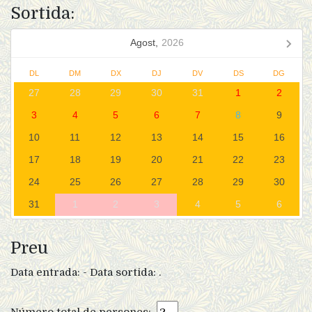
Sortida:
Agost,
2026
DL
DM
DX
DJ
DV
DS
DG
27
28
29
30
31
1
2
3
4
5
6
7
8
9
10
11
12
13
14
15
16
17
18
19
20
21
22
23
24
25
26
27
28
29
30
31
1
2
3
4
5
6
Preu
Data entrada:
- Data sortida:
.
Número total de persones: