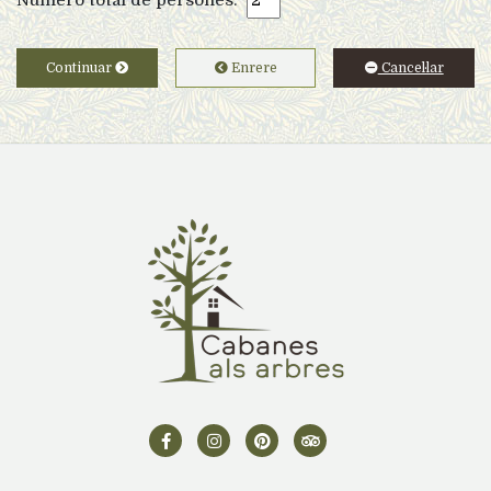
Continuar
Enrere
Cancel·lar