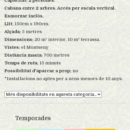
Capacitat: 2 persones.
Cabana entre 2 arbres. Accés per escala vertical.
Esmorzar inclòs.
Llit:
150cm x 190cm.
Alçada:
5 metres
Dimensions:
20 m² interior, 10 m² terrassa.
Vistes:
el Montseny
Distància masia:
700 metres
Temps de ruta:
15 minuts
Possibilitat d'aparcar a prop:
no
*Instal·lacions no aptes per a nens menors de 10 anys.
Temporades