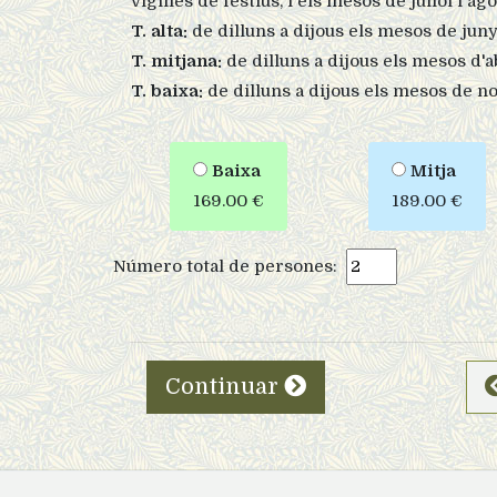
vigílies de festius, i els mesos de juliol i a
T. alta:
de dilluns a dijous els mesos de juny
T. mitjana:
de dilluns a dijous els mesos d'ab
T. baixa:
de dilluns a dijous els mesos de n
Baixa
Mitja
169.00 €
189.00 €
Número total de persones:
Continuar