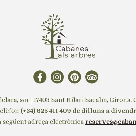
lclara, s/n | 17403 Sant Hilari Sacalm, Girona
telèfon
(+34) 625 411 409 de dilluns a divendr
a següent adreça electrònica
reserves@caban