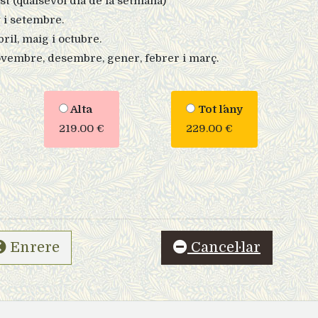
gost (qualsevol dia de la setmana)
 i setembre.
ril, maig i octubre.
ovembre, desembre, gener, febrer i març.
Alta
Tot l´any
219.00 €
229.00 €
Enrere
Cancel·lar