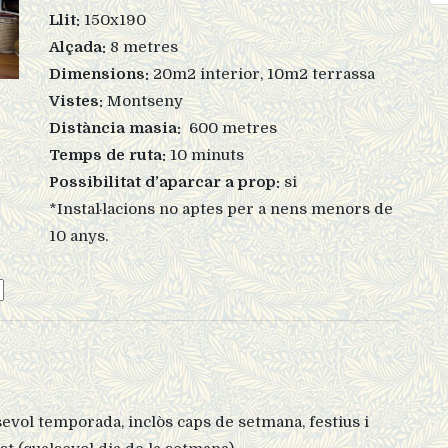
Llit:
150x190
Alçada:
8 metres
Dimensions:
20m2 interior, 10m2 terrassa
Vistes:
Montseny
Distància masia:
600 metres
Temps de ruta:
10 minuts
Possibilitat d’aparcar a prop:
si
*Instal·lacions no aptes per a nens menors de
10 anys.
sevol temporada, inclòs caps de setmana, festius i