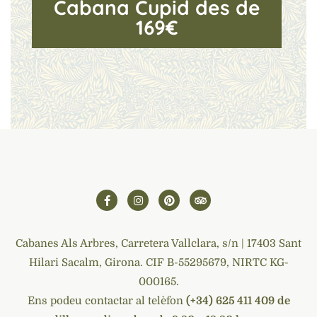
Cabana Cupid des de
169€
Cabanes Als Arbres, Carretera Vallclara, s/n | 17403 Sant
Hilari Sacalm, Girona. CIF B-55295679, NIRTC KG-
000165.
Ens podeu contactar al telèfon
(+34) 625 411 409 de