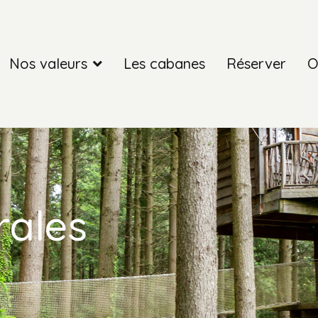
Nos valeurs
Les cabanes
Réserver
O
ts de la naturalesa el goig d’una estada en contacte directe a
s en un niu situat en l’entramat de branques d’un bonic arbre.
rales