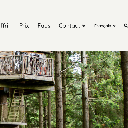
ffrir
Prix
Faqs
Contact
Français
mb l’arbre i el seu ecosistema, els plaers d’un exili entre el